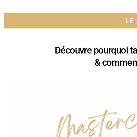
LE
Découvre pourquoi t
& comment 