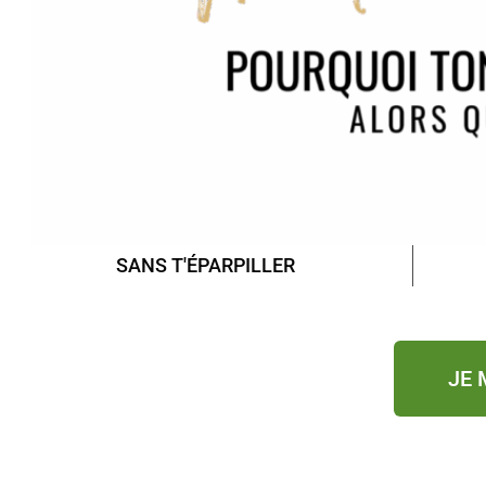
SANS T'
É
PARPILLER
JE 